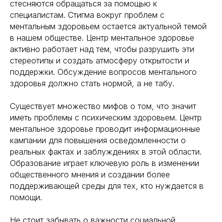
стесняются обращаться за помощью к
специалистам. Стигма вокруг проблем с
ментальным здоровьем остается актуальной темой
Навигация
Полезная информация
в нашем обществе. Центр ментальное здоровье
Главная
Longevity
активно работает над тем, чтобы разрушить эти
Гормоны
О компании
стереотипы и создать атмосферу открытости и
Генная инженерия
Уникальность
поддержки. Обсуждение вопросов ментального
Биохакинг
Исследования
здоровья должно стать нормой, а не табу.
Трансгуманизм
9772524455@mail.ru
Восприятие
Существует множество мифов о том, что значит
Ментальное здоровье
+7(977)252-44-55
иметь проблемы с психическим здоровьем. Центр
Внутренняя инженерия
ментальное здоровье проводит информационные
109012, Россия, Москва
Экологичность
ул. Охотный ряд, д. 2
кампании для повышения осведомленности о
Пн-Пт 9:00- 19:00
Управление сном
реальных фактах и заблуждениях в этой области.
Криоскопия
Социальные сети
Образование играет ключевую роль в изменении
Ноотропы
общественного мнения и создании более
поддерживающей среды для тех, кто нуждается в
помощи.
*Meta (деятельность организации
запрещена на территории РФ)
©2025. All rights
Не стоит забывать о важности социальной
reserved