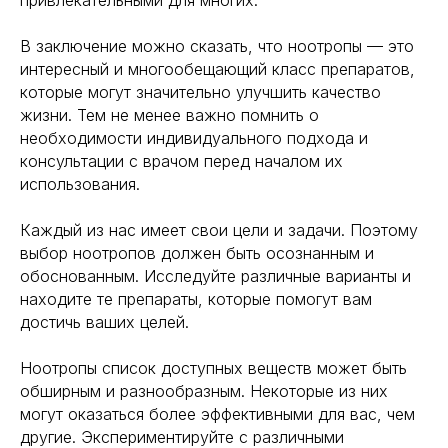
привлекательными для многих.
*Meta (деятельность организации
В заключение можно сказать, что ноотропы — это
запрещена на территории РФ)
интересный и многообещающий класс препаратов,
©2025. All rights
reserved
которые могут значительно улучшить качество
Политика конфиденциальности
жизни. Тем не менее важно помнить о
необходимости индивидуального подхода и
консультации с врачом перед началом их
использования.
Каждый из нас имеет свои цели и задачи. Поэтому
выбор ноотропов должен быть осознанным и
обоснованным. Исследуйте различные варианты и
находите те препараты, которые помогут вам
достичь ваших целей.
Ноотропы список доступных веществ может быть
обширным и разнообразным. Некоторые из них
могут оказаться более эффективными для вас, чем
другие. Экспериментируйте с различными