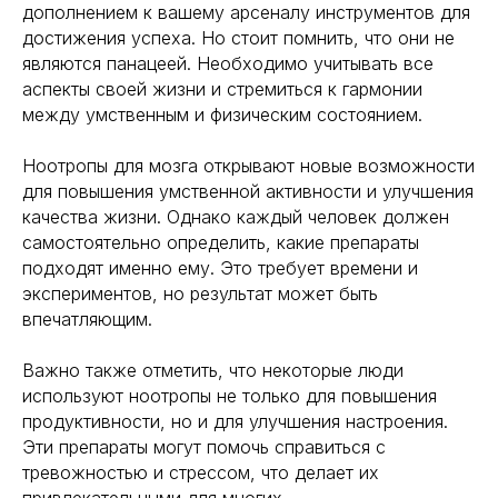
дополнением к вашему арсеналу инструментов для
достижения успеха. Но стоит помнить, что они не
являются панацеей. Необходимо учитывать все
аспекты своей жизни и стремиться к гармонии
между умственным и физическим состоянием.
Навигация
Полезная информация
Ноотропы для мозга открывают новые возможности
Главная
Longevity
для повышения умственной активности и улучшения
Гормоны
качества жизни. Однако каждый человек должен
О компании
Генная инженерия
самостоятельно определить, какие препараты
Уникальность
Биохакинг
подходят именно ему. Это требует времени и
Исследования
Трансгуманизм
экспериментов, но результат может быть
9772524455@mail.ru
Восприятие
впечатляющим.
Ментальное здоровье
+7(977)252-44-55
Внутренняя инженерия
Важно также отметить, что некоторые люди
109012, Россия, Москва
Экологичность
используют ноотропы не только для повышения
ул. Охотный ряд, д. 2
Пн-Пт 9:00- 19:00
Управление сном
продуктивности, но и для улучшения настроения.
Криоскопия
Эти препараты могут помочь справиться с
Социальные сети
Ноотропы
тревожностью и стрессом, что делает их