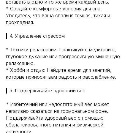
вставать в одно и то же время каждый день.
Навигация
Полезная информация
* Создайте комфортные условия для сна:
Главная
Longevity
Убедитесь, что ваша спальня темная, тихая и
Гормоны
О компании
прохладная.
Генная инженерия
Уникальность
Биохакинг
▎4. Управление стрессом
Исследования
Трансгуманизм
9772524455@mail.ru
Восприятие
* Техники релаксации: Практикуйте медитацию,
Ментальное здоровье
+7(977)252-44-55
глубокое дыхание или прогрессивную мышечную
Внутренняя инженерия
релаксацию.
109012, Россия, Москва
Экологичность
* Хобби и отдых: Найдите время для занятий,
ул. Охотный ряд, д. 2
Пн-Пт 9:00- 19:00
Управление сном
которые приносят вам радость и расслабление.
Криоскопия
Социальные сети
Ноотропы
▎5. Поддерживайте здоровый вес
* Избыточный или недостаточный вес может
*Meta (деятельность организации
запрещена на территории РФ)
негативно сказаться на гормональном фоне.
Поддерживайте здоровый вес с помощью
©2025. All rights
reserved
Политика конфиденциальности
сбалансированного питания и физической
активности.