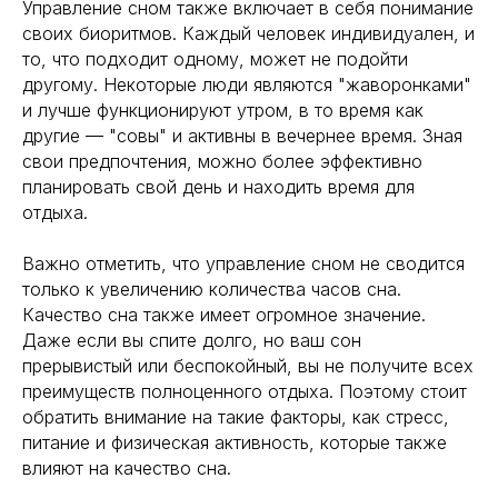
Управление сном также включает в себя понимание
своих биоритмов. Каждый человек индивидуален, и
то, что подходит одному, может не подойти
другому. Некоторые люди являются "жаворонками"
и лучше функционируют утром, в то время как
другие — "совы" и активны в вечернее время. Зная
свои предпочтения, можно более эффективно
планировать свой день и находить время для
отдыха.
Важно отметить, что управление сном не сводится
Навигация
Полезная информация
только к увеличению количества часов сна.
Главная
Longevity
Качество сна также имеет огромное значение.
Гормоны
О компании
Даже если вы спите долго, но ваш сон
Генная инженерия
Уникальность
прерывистый или беспокойный, вы не получите всех
Биохакинг
Исследования
преимуществ полноценного отдыха. Поэтому стоит
Трансгуманизм
обратить внимание на такие факторы, как стресс,
9772524455@mail.ru
Восприятие
питание и физическая активность, которые также
Ментальное здоровье
+7(977)252-44-55
влияют на качество сна.
Внутренняя инженерия