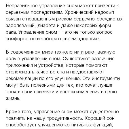
109012, Россия, Москва
Экологичность
ул. Охотный ряд, д. 2
Неправильное управление сном может привести к
Пн-Пт 9:00- 19:00
Управление сном
серьезным последствиям. Хронический недосып
Криоскопия
связан с повышенным риском сердечно-сосудистых
Социальные сети
Ноотропы
заболеваний, диабета и даже некоторых форм
рака. Управление сном — это не только вопрос
комфорта, но и заботы о своем здоровье.
*Meta (деятельность организации
запрещена на территории РФ)
В современном мире технологии играют важную
©2025. All rights
reserved
Политика конфиденциальности
роль в управлении сном. Существуют различные
приложения и устройства, которые помогают
отслеживать качество сна и предоставляют
рекомендации по его улучшению. Эти инструменты
могут быть полезными для тех, кто хочет лучше
понять свои привычки и внести изменения в свою
жизнь.
Кроме того, управление сном может существенно
повлиять на нашу продуктивность. Хороший сон
способствует улучшению когнитивных функций,