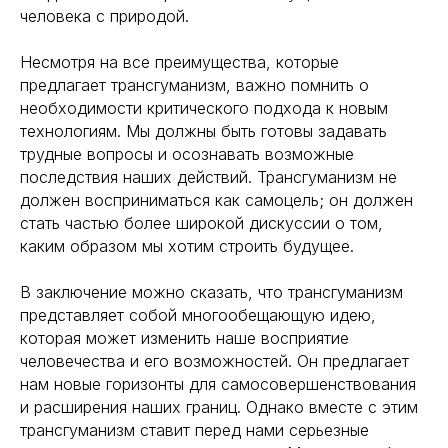
Навигация
Полезная информация
человека с природой.
Главная
Longevity
Гормоны
О компании
Несмотря на все преимущества, которые
Генная инженерия
Уникальность
предлагает трансгуманизм, важно помнить о
Биохакинг
Исследования
необходимости критического подхода к новым
Трансгуманизм
технологиям. Мы должны быть готовы задавать
9772524455@mail.ru
Восприятие
трудные вопросы и осознавать возможные
Ментальное здоровье
+7(977)252-44-55
последствия наших действий. Трансгуманизм не
Внутренняя инженерия
должен восприниматься как самоцель; он должен
109012, Россия, Москва
Экологичность
ул. Охотный ряд, д. 2
стать частью более широкой дискуссии о том,
Пн-Пт 9:00- 19:00
Управление сном
каким образом мы хотим строить будущее.
Криоскопия
Социальные сети
Ноотропы
В заключение можно сказать, что трансгуманизм
представляет собой многообещающую идею,
которая может изменить наше восприятие
*Meta (деятельность организации
запрещена на территории РФ)
человечества и его возможностей. Он предлагает
©2025. All rights
нам новые горизонты для самосовершенствования
reserved
Политика конфиденциальности
и расширения наших границ. Однако вместе с этим
трансгуманизм ставит перед нами серьезные