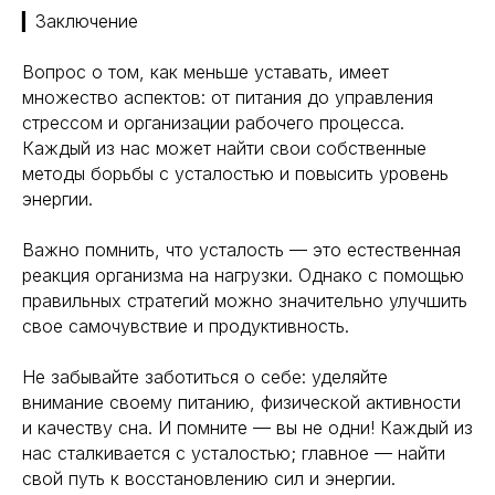
109012, Россия, Москва
Экологичность
▎Заключение
ул. Охотный ряд, д. 2
Пн-Пт 9:00- 19:00
Управление сном
Криоскопия
Вопрос о том, как меньше уставать, имеет
Социальные сети
Ноотропы
множество аспектов: от питания до управления
стрессом и организации рабочего процесса.
Каждый из нас может найти свои собственные
*Meta (деятельность организации
методы борьбы с усталостью и повысить уровень
запрещена на территории РФ)
энергии.
©2025. All rights
reserved
Политика конфиденциальности
Важно помнить, что усталость — это естественная
реакция организма на нагрузки. Однако с помощью
правильных стратегий можно значительно улучшить
свое самочувствие и продуктивность.
Не забывайте заботиться о себе: уделяйте
внимание своему питанию, физической активности
и качеству сна. И помните — вы не одни! Каждый из
нас сталкивается с усталостью; главное — найти
свой путь к восстановлению сил и энергии.