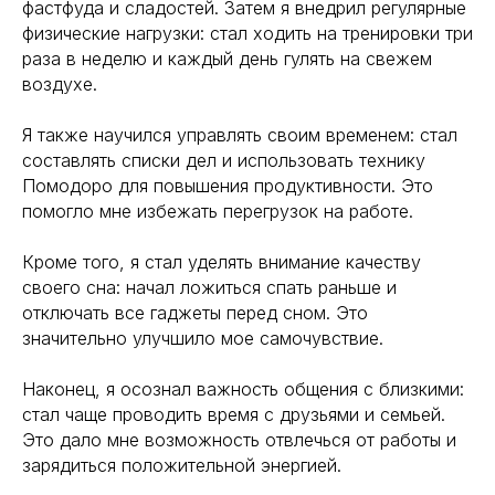
фастфуда и сладостей. Затем я внедрил регулярные
физические нагрузки: стал ходить на тренировки три
раза в неделю и каждый день гулять на свежем
воздухе.
Я также научился управлять своим временем: стал
составлять списки дел и использовать технику
Помодоро для повышения продуктивности. Это
помогло мне избежать перегрузок на работе.
Кроме того, я стал уделять внимание качеству
Навигация
своего сна: начал ложиться спать раньше и
Полезная информация
Главная
Longevity
отключать все гаджеты перед сном. Это
Гормоны
значительно улучшило мое самочувствие.
О компании
Генная инженерия
Уникальность
Биохакинг
Наконец, я осознал важность общения с близкими:
Исследования
стал чаще проводить время с друзьями и семьей.
Трансгуманизм
9772524455@mail.ru
Восприятие
Это дало мне возможность отвлечься от работы и
Ментальное здоровье
зарядиться положительной энергией.
+7(977)252-44-55
Внутренняя инженерия