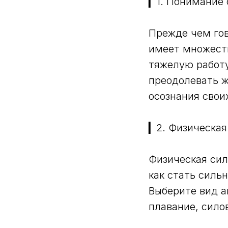
▎1. Понимание
Прежде чем гов
имеет множеств
тяжелую работу
преодолевать ж
осознания своих
▎2. Физическая
Физическая сил
как стать силь
Выберите вид а
плавание, сило