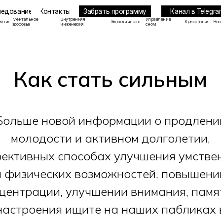
Забрать программу
Канал в Telegram
ие
Контакты
льное
Внутренняя
Управление
Экологичность
Криоскопия
Ноотропы
ье
инженерия
сном
Как стать сильным
Больше новой информации о продлени
молодости и активном долголетии,
ективных способах улучшения умстве
и физических возможностей, повышени
центрации, улучшении внимания, памя
настроения ищите на наших пабликах 