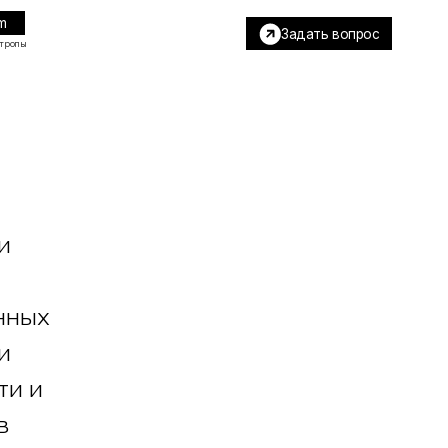
Задать вопрос
и
нных
и
ти и
в