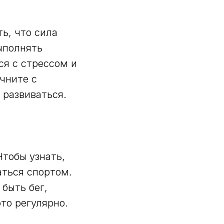
ь, что сила
ыполнять
ся с стрессом и
чните с
 развиваться.
Чтобы узнать,
аться спортом.
быть бег,
то регулярно.