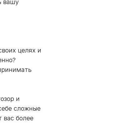
ь вашу
своих целях и
енно?
 принимать
озор и
себе сложные
т вас более