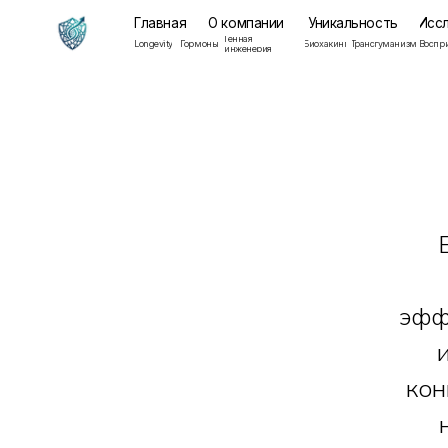
Главная
О компании
Уникальность
Исследован
Генная
Мента
Longevity
Гормоны
Биохакинг
Трансгуманизм
Восприятие
инженерия
здоров
эфф
кон