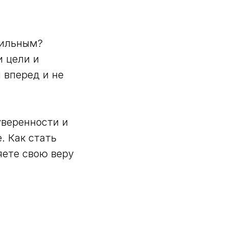
сильным?
и цели и
 вперед и не
уверенности и
. Как стать
яете свою веру