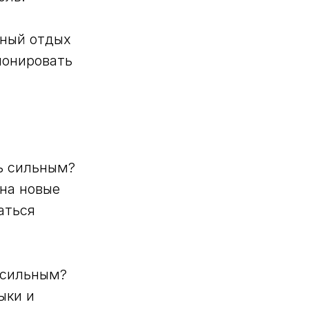
нный отдых
ионировать
ь сильным?
на новые
аться
 сильным?
ыки и