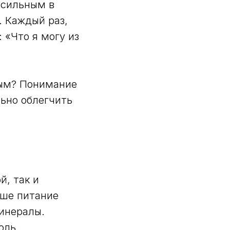
ь сильным в
. Каждый раз,
 «Что я могу из
ным? Понимание
льно облегчить
й, так и
аше питание
инералы.
оль.