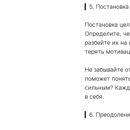
▎5. Постановка
Постановка цел
Определите, че
разбейте их на
терять мотива
Не забывайте о
поможет понять
сильным? Кажды
в себя.
▎6. Преодолен