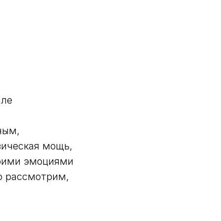
иле
ным,
зическая мощь,
воими эмоциями
о рассмотрим,