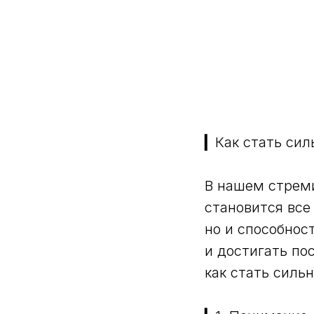
▎Как стать сил
В нашем стреми
становится все
но и способнос
и достигать по
как стать силь