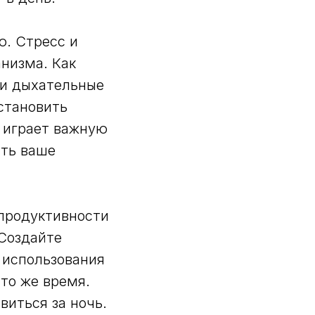
ю. Стресс и
анизма. Как
ли дыхательные
становить
 играет важную
ить ваше
 продуктивности
 Создайте
 использования
 то же время.
иться за ночь.