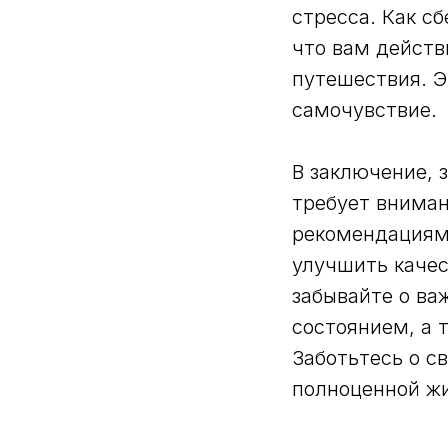
стресса. Как с
что вам действ
путешествия. Э
самочувствие.
Навигация
В заключение, 
Главная
требует вниман
О компании
рекомендациям 
Уникальность
Исследования
улучшить качес
забывайте о ва
состоянием, а 
Заботьтесь о с
полноценной ж