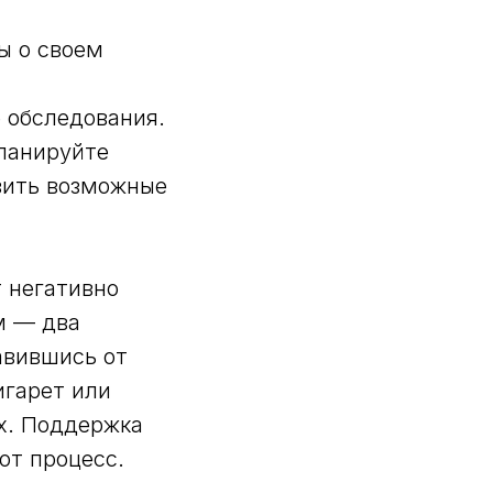
ы о своем
т
 обследования.
планируйте
явить возможные
т негативно
м — два
авившись от
игарет или
их. Поддержка
от процесс.