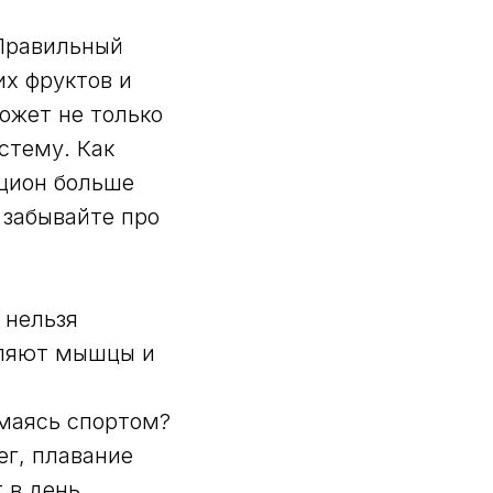
 Правильный
их фруктов и
ожет не только
стему. Как
ацион больше
 забывайте про
 нельзя
пляют мышцы и
имаясь спортом?
ег, плавание
 в день.