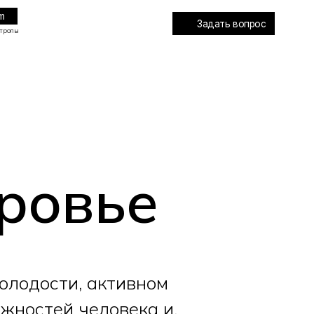
Задать вопрос
оровье
олодости, активном
жностей человека и,