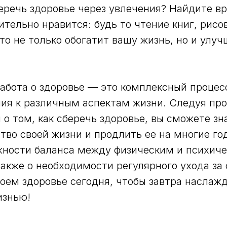
беречь здоровье через увлечения? Найдите вр
ительно нравится: будь то чтение книг, рисо
то не только обогатит вашу жизнь, но и улу
Полезная информация
Социальные сети
забота о здоровье — это комплексный процес
Longevity
ия к различным аспектам жизни. Следуя пр
Гормоны
о том, как сберечь здоровье, вы сможете зн
Генная инженерия
Биохакинг
тво своей жизни и продлить ее на многие го
Трансгуманизм
жности баланса между физическим и психич
Восприятие
также о необходимости регулярного ухода за 
Ментальное
здоровье
Внутренняя
воем здоровье сегодня, чтобы завтра наслаж
инженерия
Экологичность
изнью!
Управление сном
Криоскопия
Ноотропы