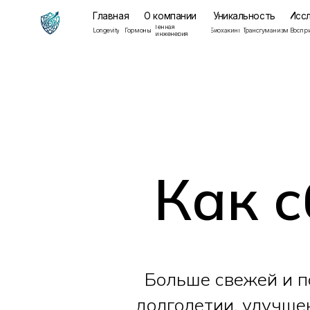
Главная
О компании
Уникальность
Исследован
Генная
Мента
Longevity
Гормоны
Биохакинг
Трансгуманизм
Восприятие
инженерия
здоров
Как с
Больше свежей и п
долголетии, улучше