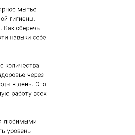
лярное мытье
ой гигиены,
. Как сберечь
ти навыки себе
го количества
здоровье через
оды в день. Это
ую работу всех
тия любимыми
ть уровень