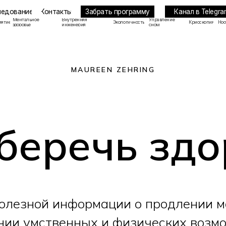
Забрать программу
Канал в Telegram
ие
Контакты
льное
Внутренняя
Управление
Экологичность
Криоскопия
Ноотропы
ье
инженерия
сном
MAUREEN ZEHRING
беречь зд
олезной информации о продлении м
нии умственных и физических возмо