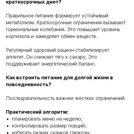
краткосрочных диет?
Правильное питание формирует устойчивый
метаболизм. Краткосрочные ограничения вызывают
гормональные колебания. Это повышает уровень
кортизола и замедляет обмен веществ.
Регулярный здоровый рацион стабилизирует
аппетит. Он снижает тягу к сахару. Это
поддерживает энергетический баланс.
Как встроить питание для долгой жизни в
повседневность?
Последовательность важнее жёстких ограничений.
Практический алгоритм:
Навигация
Полезная информация
планировать меню на неделю;
Главная
Longevity
контролировать размер порций;
Гормоны
О компании
избегать резких скачков глюкозы;