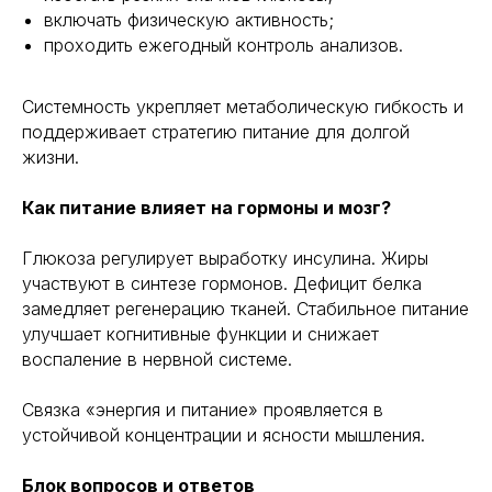
Генная инженерия
Уникальность
включать физическую активность;
Биохакинг
Исследования
проходить ежегодный контроль анализов.
Трансгуманизм
9772524455@mail.ru
Восприятие
Системность укрепляет метаболическую гибкость и
Ментальное здоровье
+7(977)252-44-55
поддерживает стратегию питание для долгой
Внутренняя инженерия
109012, Россия, Москва
жизни.
Экологичность
ул. Охотный ряд, д. 2
Пн-Пт 9:00- 19:00
Управление сном
Как питание влияет на гормоны и мозг?
Криоскопия
Социальные сети
Ноотропы
Глюкоза регулирует выработку инсулина. Жиры
участвуют в синтезе гормонов. Дефицит белка
*Meta (деятельность организации
замедляет регенерацию тканей. Стабильное питание
запрещена на территории РФ)
улучшает когнитивные функции и снижает
©2025. All rights
reserved
воспаление в нервной системе.
Политика конфиденциальности
Связка «энергия и питание» проявляется в
устойчивой концентрации и ясности мышления.
Блок вопросов и ответов