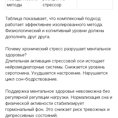
методы
стрессор
Таблица показывает, что комплексный подход
работает эффективнее изолированного метода.
Физиологический и когнитивный уровни должны
дополнять друг друга.
Почему хронический стресс разрушает ментальное
здоровье?
Длительная активация стрессовой оси истощает
нейромедиаторные системы. Снижается уровень
серотонина. Ухудшается настроение. Нарушается
цикл сон–бодрствование.
Навигация
Полезная информация
Главная
Longevity
Поддержка ментальное здоровье невозможна без
Гормоны
О компании
регулярной регуляции нагрузки. Нормализация сна и
Генная инженерия
Уникальность
физической активности стабилизирует
Биохакинг
гормональный фон. Это снижает риск тревожных и
Исследования
Трансгуманизм
депрессивных состояний.