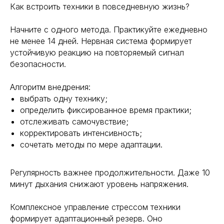
9772524455@mail.ru
Восприятие
Как встроить техники в повседневную жизнь?
Ментальное здоровье
+7(977)252-44-55
Внутренняя инженерия
Начните с одного метода. Практикуйте ежедневно
109012, Россия, Москва
Экологичность
не менее 14 дней. Нервная система формирует
ул. Охотный ряд, д. 2
Пн-Пт 9:00- 19:00
Управление сном
устойчивую реакцию на повторяемый сигнал
Криоскопия
безопасности.
Социальные сети
Ноотропы
Алгоритм внедрения:
выбрать одну технику;
*Meta (деятельность организации
запрещена на территории РФ)
определить фиксированное время практики;
отслеживать самочувствие;
©2025. All rights
reserved
Политика конфиденциальности
корректировать интенсивность;
сочетать методы по мере адаптации.
Регулярность важнее продолжительности. Даже 10
минут дыхания снижают уровень напряжения.
Комплексное управление стрессом техники
формирует адаптационный резерв. Оно