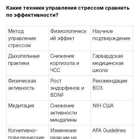
Какие техники управления стрессом сравнить
по эффективности?
Метод
Физиологическ
Научное
управления
ий эффект
подтверждение
стрессом
Дыхательные
Снижение
Гарвардская
практики
кортизола и
медицинская
ЧСС
школа
Физическая
Рост
Рекомендации
активность
эндорфинов и
ВОЗ
BDNF
Медитация
Снижение
NIH США
активности
миндалины
Когнитивно-
Изменение
APA Guidelines
поведенческие
реакции на