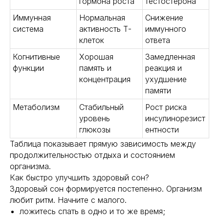
гормона роста
тестостерона
Иммунная
Нормальная
Снижение
система
активность Т-
иммунного
клеток
ответа
Когнитивные
Хорошая
Замедленная
функции
память и
реакция и
концентрация
ухудшение
памяти
Метаболизм
Стабильный
Рост риска
уровень
инсулинорезист
глюкозы
ентности
Таблица показывает прямую зависимость между
продолжительностью отдыха и состоянием
организма.
Как быстро улучшить здоровый сон?
Здоровый сон формируется постепенно. Организм
любит ритм. Начните с малого.
ложитесь спать в одно и то же время;
Навигация
Полезная информация