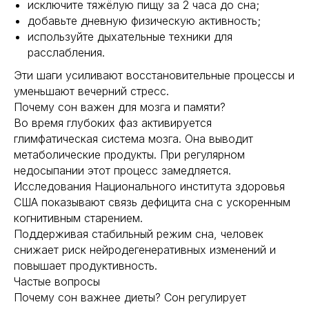
исключите тяжёлую пищу за 2 часа до сна;
Главная
Longevity
добавьте дневную физическую активность;
Гормоны
О компании
используйте дыхательные техники для
Генная инженерия
Уникальность
расслабления.
Биохакинг
Исследования
Трансгуманизм
Эти шаги усиливают восстановительные процессы и
9772524455@mail.ru
Восприятие
уменьшают вечерний стресс.
Ментальное здоровье
+7(977)252-44-55
Почему сон важен для мозга и памяти?
Внутренняя инженерия
Во время глубоких фаз активируется
109012, Россия, Москва
Экологичность
глимфатическая система мозга. Она выводит
ул. Охотный ряд, д. 2
Пн-Пт 9:00- 19:00
Управление сном
метаболические продукты. При регулярном
Криоскопия
недосыпании этот процесс замедляется.
Социальные сети
Ноотропы
Исследования Национального института здоровья
США показывают связь дефицита сна с ускоренным
когнитивным старением.
*Meta (деятельность организации
запрещена на территории РФ)
Поддерживая стабильный режим сна, человек
снижает риск нейродегенеративных изменений и
©2025. All rights
reserved
Политика конфиденциальности
повышает продуктивность.
Частые вопросы
Почему сон важнее диеты? Сон регулирует