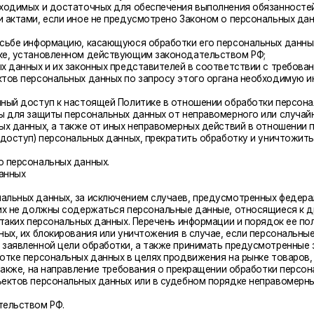
сональных данных по запросу этого органа необходимую информацию в теч
туп к настоящей Политике в отношении обработки персональных данных;
щиты персональных данных от неправомерного или случайного доступа к н
х, а также от иных неправомерных действий в отношении персональных да
 персональных данных, прекратить обработку и уничтожить персональные д
альных данных.
данных, за исключением случаев, предусмотренных федеральными законам
олжны содержаться персональные данные, относящиеся к другим субъектам
ерсональных данных. Перечень информации и порядок ее получения установ
блокирования или уничтожения в случае, если персональные данные являю
ной цели обработки, а также принимать предусмотренные законом меры по
сональных данных в целях продвижения на рынке товаров, работ и услуг;
а направление требования о прекращении обработки персональных данных;
ерсональных данных или в судебном порядке неправомерные действия или 
ом РФ.
 персональных данных.
либо сведения о другом субъекте персональных данных без согласия послед
справедливой основе.
онкретных, заранее определенных и законных целей. Не допускается обра
льные данные, обработка которых осуществляется в целях, несовместимых 