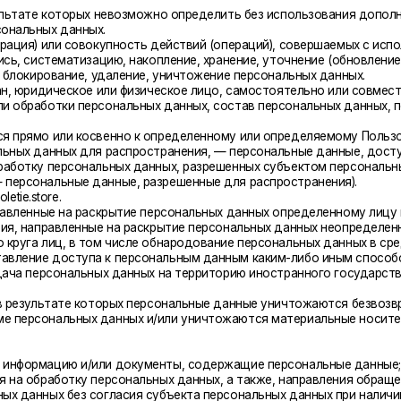
тематизацию, накопление, хранение, уточнение (обновление, изменение), из
ование, удаление, уничтожение персональных данных.
идическое или физическое лицо, самостоятельно или совместно с другими 
отки персональных данных, состав персональных данных, подлежащих обра
и косвенно к определенному или определяемому Пользователю веб-сайта htt
нных для распространения, — персональные данные, доступ неограниченно
 персональных данных, разрешенных субъектом персональных данных для р
льные данные, разрешенные для распространения).
re.
ые на раскрытие персональных данных определенному лицу или определенно
равленные на раскрытие персональных данных неопределенному кругу лиц (
лиц, в том числе обнародование персональных данных в средствах массов
 доступа к персональным данным каким-либо иным способом.
рсональных данных на территорию иностранного государства органу власт
льтате которых персональные данные уничтожаются безвозвратно с невоз
нальных данных и/или уничтожаются материальные носители персональных
ацию и/или документы, содержащие персональные данные;
аботку персональных данных, а также, направления обращения с требован
х без согласия субъекта персональных данных при наличии оснований, ука
 и достаточных для обеспечения выполнения обязанностей, предусмотрен
, если иное не предусмотрено Законом о персональных данных или другим
формацию, касающуюся обработки его персональных данных;
ановленном действующим законодательством РФ;
 и их законных представителей в соответствии с требованиями Закона о п