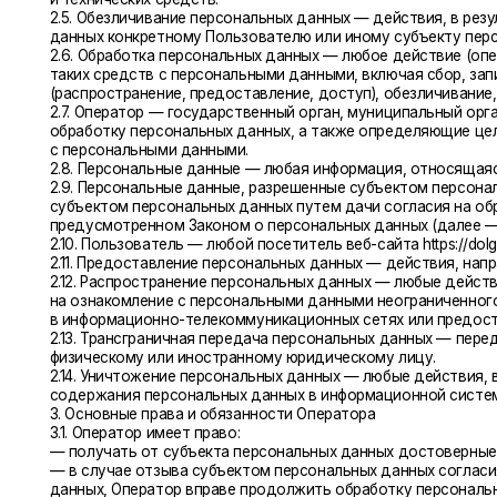
таких средств с персональными данными, включая сбор, запись, сис
(распространение, предоставление, доступ), обезличивание, блокир
2.7. Оператор — государственный орган, муниципальный орган, юр
обработку персональных данных, а также определяющие цели обраб
с персональными данными.
2.8. Персональные данные — любая информация, относящаяся прямо ил
2.9. Персональные данные, разрешенные субъектом персональных да
субъектом персональных данных путем дачи согласия на обработку
предусмотренном Законом о персональных данных (далее — персона
2.10. Пользователь — любой посетитель веб-сайта https://dolgoletie.sto
2.11. Предоставление персональных данных — действия, направленн
2.12. Распространение персональных данных — любые действия, нап
на ознакомление с персональными данными неограниченного круга 
в информационно-телекоммуникационных сетях или предоставление
2.13. Трансграничная передача персональных данных — передача пе
физическому или иностранному юридическому лицу.
2.14. Уничтожение персональных данных — любые действия, в резу
содержания персональных данных в информационной системе персо
3. Основные права и обязанности Оператора
3.1. Оператор имеет право:
— получать от субъекта персональных данных достоверные информ
— в случае отзыва субъектом персональных данных согласия на обр
данных, Оператор вправе продолжить обработку персональных данны
— самостоятельно определять состав и перечень мер, необходимых
и принятыми в соответствии с ним нормативными правовыми актами
3.2. Оператор обязан:
— предоставлять субъекту персональных данных по его просьбе ин
— организовывать обработку персональных данных в порядке, уст
— отвечать на обращения и запросы субъектов персональных данных