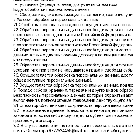
7.5. Обработка персональных данных необходима для осуществления
условии, что при этом не нарушаются права и свободы субъекта пе
7.6. Осуществляется обработка персональных данных, доступ неогр
общедоступные персональные данные).
7.7. Осуществляется обработка персональных данных, подлежащих 
8. Порядок сбора, хранения, передачи и других видов обработки пе
Безопасность персональных данных, которые обрабатываются Опера
выполнения в полном объеме требований действующего законодате
8.1. Оператор обеспечивает сохранность персональных данных и п
8.2. Персональные данные Пользователя никогда, ни при каких усло
законодательства либо в случае, если субъектом персональных дан
правовому договору.
8.3. В случае выявления неточностей в персональных данных, Поль
почты Оператора 9772524455@mail.ru с пометкой «Актуализация пер
8.4. Срок обработки персональных данных определяется достижение
действующим законодательством.
Пользователь может в любой момент отозвать свое согласие на об
адрес Оператора 9772524455@mail.ru с пометкой «Отзыв согласия н
8.5. Вся информация, которая собирается сторонними сервисами, в
указанными лицами (Операторами) в соответствии с их Пользовател
Оператор не несет ответственность за действия третьих лиц, в том
8.6. Установленные субъектом персональных данных запреты на пере
персональных данных, разрешенных для распространения, не действ
определенных законодательством РФ.
8.7. Оператор при обработке персональных данных обеспечивает ко
8.8. Оператор осуществляет хранение персональных данных в форме
персональных данных, если срок хранения персональных данных не
по которому является субъект персональных данных.
8.9. Условием прекращения обработки персональных данных может я
персональных данных, отзыв согласия субъектом персональных дан