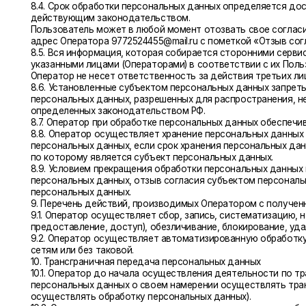
персональных данных.
9. Перечень действий, производимых Оператором с полученными п
9.1. Оператор осуществляет сбор, запись, систематизацию, накоплен
предоставление, доступ), обезличивание, блокирование, удаление и
9.2. Оператор осуществляет автоматизированную обработку персо
сетям или без таковой.
10. Трансграничная передача персональных данных
10.1. Оператор до начала осуществления деятельности по трансгра
персональных данных о своем намерении осуществлять трансграни
осуществлять обработку персональных данных).
10.2. Оператор до подачи вышеуказанного уведомления, обязан полу
которым планируется трансграничная передача персональных данн
11. Конфиденциальность персональных данных
Оператор и иные лица, получившие доступ к персональным данным, 
данных, если иное не предусмотрено федеральным законом.
12. Заключительные положения
12.1. Пользователь может получить любые разъяснения по интерес
почты 9772524455@mail.ru.
12.2. В данном документе будут отражены любые изменения политик
12.3. Актуальная версия Политики в свободном доступе расположена в с
Навигация