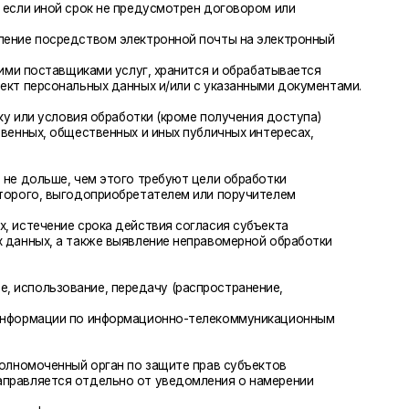
ие, передачу (распространение,
 информационно-телекоммуникационным
рган по защите прав субъектов
ельно от уведомления о намерении
х лиц, иностранных юридических лиц,
данные без согласия субъекта персональных
шись к Оператору с помощью электронной
чно до замены ее новой версией.
9772524455@mail.ru