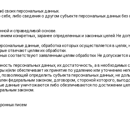
ечают целям их обработки.
ответствуют заявленным целям обработки. Не допускается избыточность 
персональных данных, их достаточность, а в необходимых случаях и актуа
обеспечивает их принятие по удалению или уточнению неполных или неточ
ляющей определить субъекта персональных данных, не дольше, чем этого 
едеральным законом, договором, стороной которого, выгодоприобретателе
ые уничтожаются либо обезличиваются по достижении целей обработки ил
 законом.
 писем
ие и обезличивание персональных данных
ъекта персональных данных на обработку его персональных данных.
целей, предусмотренных международным договором Российской Федерации 
а функций, полномочий и обязанностей.
 правосудия, исполнения судебного акта, акта другого органа или должн
полнительном производстве.
оговора, стороной которого либо выгодоприобретателем или поручителем 
 персональных данных или договора, по которому субъект персональных д