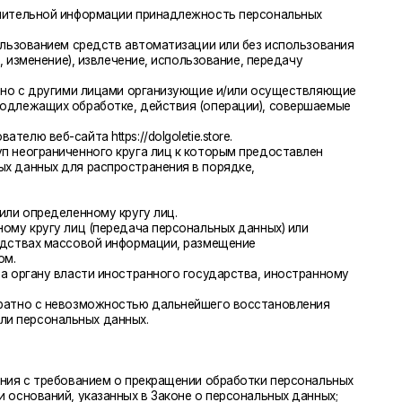
влечение, использование, передачу
лицами организующие и/или осуществляющие
ботке, действия (операции), совершаемые
ps://dolgoletie.store.
го круга лиц к которым предоставлен
аспространения в порядке,
му кругу лиц.
передача персональных данных) или
ой информации, размещение
и иностранного государства, иностранному
можностью дальнейшего восстановления
 данных.
ием о прекращении обработки персональных
занных в Законе о персональных данных;
ных Законом о персональных данных
и федеральными законами.
ерсональных данных;