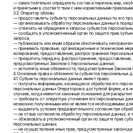
— сообщать в уполномоченный орган по защите прав субъектов пер
запроса;
— публиковать или иным образом обеспечивать неограниченный дос
— принимать правовые, организационные и технические меры для за
копирования, предоставления, распространения персональных данны
— прекратить передачу (распространение, предоставление, доступ)
предусмотренных Законом о персональных данных;
— исполнять иные обязанности, предусмотренные Законом о персон
4. Основные права и обязанности субъектов персональных данных
4.1. Субъекты персональных данных имеют право:
— получать информацию, касающуюся обработки его персональных 
персональных данных Оператором в доступной форме, и в них не д
случаев, когда имеются законные основания для раскрытия таких п
— требовать от оператора уточнения его персональных данных, их 
незаконно полученными или не являются необходимыми для заявлен
— выдвигать условие предварительного согласия при обработке пер
— на отзыв согласия на обработку персональных данных, а также, н
— обжаловать в уполномоченный орган по защите прав субъектов п
персональных данных;
— на осуществление иных прав, предусмотренных законодательств
4.2. Субъекты персональных данных обязаны:
— предоставлять Оператору достоверные данные о себе;
— сообщать Оператору об уточнении (обновлении, изменении) своих
4.3. Лица, передавшие Оператору недостоверные сведения о себе, 
в соответствии с законодательством РФ.
5. Принципы обработки персональных данных
5.1. Обработка персональных данных осуществляется на законной и 
5.2. Обработка персональных данных ограничивается достижением к
с целями сбора персональных данных.
5.3. Не допускается объединение баз данных, содержащих персона