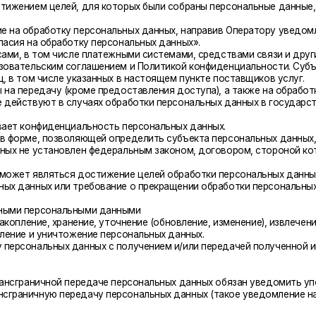
ерсональными данными
ие, хранение, уточнение (обновление, изменение), извлечение, использован
 уничтожение персональных данных.
нальных данных с получением и/или передачей полученной информации по
ничной передаче персональных данных обязан уведомить уполномоченный о
чную передачу персональных данных (такое уведомление направляется отд
чить от органов власти иностранного государства, иностранных физически
ых, соответствующие сведения.
обязаны не раскрывать третьим лицам и не распространять персональные 
ующим вопросам, касающимся обработки его персональных данных, обратив
и обработки персональных данных Оператором. Политика действует бессро
ети Интернет по адресу https://dolgoletie.store/privacy.
Полезная информация
Социальные сети