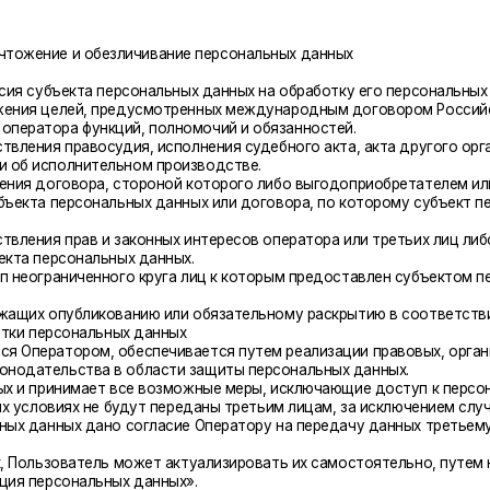
 прав и законных интересов оператора или третьих лиц либо для достиже
рсональных данных.
аниченного круга лиц к которым предоставлен субъектом персональных дан
опубликованию или обязательному раскрытию в соответствии с федеральны
рсональных данных
тором, обеспечивается путем реализации правовых, организационных и те
льства в области защиты персональных данных.
ринимает все возможные меры, исключающие доступ к персональным данным
виях не будут переданы третьим лицам, за исключением случаев, связанны
ных дано согласие Оператору на передачу данных третьему лицу для испо
зователь может актуализировать их самостоятельно, путем направления О
сональных данных».
м целей, для которых были собраны персональные данные, если иной срок
работку персональных данных, направив Оператору уведомление посредст
а обработку персональных данных».
 том числе платежными системами, средствами связи и другими поставщика
ьским соглашением и Политикой конфиденциальности. Субъект персональны
 числе указанных в настоящем пункте поставщиков услуг.
дачу (кроме предоставления доступа), а также на обработку или условия 
уют в случаях обработки персональных данных в государственных, обществ
нфиденциальность персональных данных.
, позволяющей определить субъекта персональных данных, не дольше, чем
 установлен федеральным законом, договором, стороной которого, выгодо
вляться достижение целей обработки персональных данных, истечение сро
ных или требование о прекращении обработки персональных данных, а так