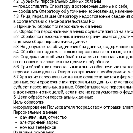
5.4. Обработке подлежат только персональные данные, которые отв
5.5. Содержание и объем обрабатываемых персональных данных со
по отношению к заявленным целям их обработки.
5.6. При обработке персональных данных обеспечивается точность 
персональных данных. Оператор принимает необходимые меры и/или 
5.7. Хранение персональных данных осуществляется в форме, позво
данных, если срок хранения персональных данных не установлен ф
субъект персональных данных. Обрабатываемые персональные данн
в достижении этих целей, если иное не предусмотрено федеральным
6. Цели обработки персональных данных
Цель обработки
информирование Пользователя посредством отправки электронных
Персональные данные
фамилия, имя, отчество
электронный адрес
номера телефонов
Правовые основания
уставные (учредительные) документы Оператора
Виды обработки персональных данных
Сбор, запись, систематизация, накопление, хранение, уничтожен
7. Условия обработки персональных данных
7.1. Обработка персональных данных осуществляется с согласия суб
7.2. Обработка персональных данных необходима для достижения 
возложенных законодательством Российской Федерации на оператор
7.3. Обработка персональных данных необходима для осуществления
в соответствии с законодательством Российской Федерации об ис
7.4. Обработка персональных данных необходима для исполнения д
данных, а также для заключения договора по инициативе субъекта
или поручителем.