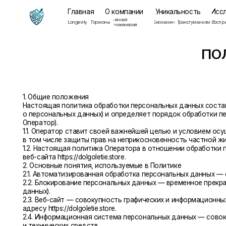
Главная
О компании
Уникальность
Исследован
Генная
Мента
Longevity
Гормоны
Биохакинг
Трансгуманизм
Восприятие
инженерия
здоров
ПОЛИТ
1. Общие положения
Настоящая политика обработки персональных данных составлена в с
о персональных данных) и определяет порядок обработки персонал
Оператор).
1.1. Оператор ставит своей важнейшей целью и условием осуществл
в том числе защиты прав на неприкосновенность частной жизни, лич
1.2. Настоящая политика Оператора в отношении обработки персона
веб-сайта https://dolgoletie.store.
2. Основные понятия, используемые в Политике
2.1. Автоматизированная обработка персональных данных — обрабо
2.2. Блокирование персональных данных — временное прекращение 
данных).
2.3. Веб-сайт — совокупность графических и информационных матер
адресу https://dolgoletie.store.
2.4. Информационная система персональных данных — совокупность
и технических средств.
2.5. Обезличивание персональных данных — действия, в результат
данных конкретному Пользователю или иному субъекту персональны
2.6. Обработка персональных данных — любое действие (операция) 