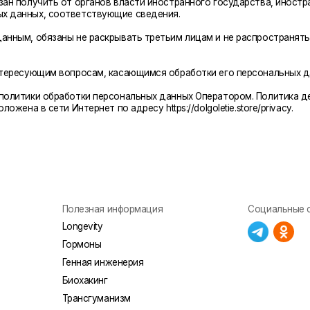
Longevity
Гормоны
Генная инженерия
Биохакинг
Трансгуманизм
Восприятие
Ментальное
здоровье
Внутренняя
инженерия
Экологичность
Управление сном
Криоскопия
Ноотропы