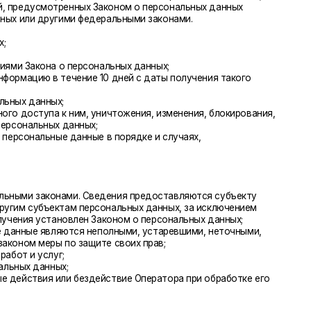
ение 10 дней с даты получения такого
им, уничтожения, изменения, блокирования,
нных;
анные в порядке и случаях,
и. Сведения предоставляются субъекту
 персональных данных, за исключением
лен Законом о персональных данных;
тся неполными, устаревшими, неточными,
 защите своих прав;
бездействие Оператора при обработке его
него, несут ответственность
ботка персональных данных, несовместимая
между собой.