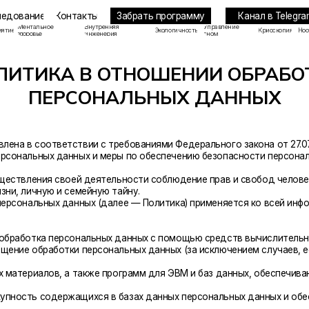
Забрать программу
Канал в Telegram
ие
Контакты
льное
Внутренняя
Управление
Экологичность
Криоскопия
Ноотропы
ье
инженерия
сном
ИКА В ОТНОШЕНИИ ОБРАБОТКИ
ПЕРСОНАЛЬНЫХ ДАННЫХ
оответствии с требованиями Федерального закона от 27.07.2006. № 152-Ф
ьных данных и меры по обеспечению безопасности персональных данных, 
ения своей деятельности соблюдение прав и свобод человека и гражданина
ную и семейную тайну.
льных данных (далее — Политика) применяется ко всей информации, котор
тка персональных данных с помощью средств вычислительной техники.
обработки персональных данных (за исключением случаев, если обработка 
иалов, а также программ для ЭВМ и баз данных, обеспечивающих их доступн
 содержащихся в базах данных персональных данных и обеспечивающих их
е которых невозможно определить без использования дополнительной инф
х данных.
или совокупность действий (операций), совершаемых с использованием сре