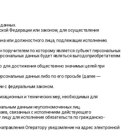
ния общественно значимых целей при
ных либо по его просьбе (далее —
м законом.
хнических мер, необходимых для
 неуполномоченных лиц.
х с исполнением действующего
лнения обязательств по гражданско-
ператору уведомление на адрес электронной
 не предусмотрен договором или
вом электронной почты на электронный
ми услуг, хранится и обрабатывается
х данных и/или с указанными документами.
обработки (кроме получения доступа)
енных и иных публичных интересах,
 этого требуют цели обработки
приобретателем или поручителем
ка действия согласия субъекта
же выявление неправомерной обработки