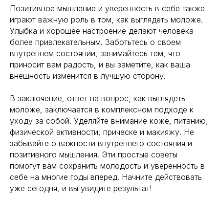
Гормоны
О компании
Позитивное мышление и уверенность в себе также
Генная инженерия
играют важную роль в том, как выглядеть моложе.
Уникальность
Биохакинг
Улыбка и хорошее настроение делают человека
Исследования
Трансгуманизм
более привлекательным. Заботьтесь о своем
9772524455@mail.ru
Восприятие
внутреннем состоянии, занимайтесь тем, что
Ментальное здоровье
+7(977)252-44-55
приносит вам радость, и вы заметите, как ваша
Внутренняя инженерия
внешность изменится в лучшую сторону.
109012, Россия, Москва
Экологичность
ул. Охотный ряд, д. 2
Пн-Пт 9:00- 19:00
Управление сном
В заключение, ответ на вопрос, как выглядеть
Криоскопия
моложе, заключается в комплексном подходе к
Социальные сети
Ноотропы
уходу за собой. Уделяйте внимание коже, питанию,
физической активности, прическе и макияжу. Не
забывайте о важности внутреннего состояния и
*Meta (деятельность организации
запрещена на территории РФ)
позитивного мышления. Эти простые советы
помогут вам сохранить молодость и уверенность в
©2025. All rights
reserved
Политика конфиденциальности
себе на многие годы вперед. Начните действовать
уже сегодня, и вы увидите результат!