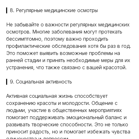
▎8. Регулярные медицинские осмотры
Не забывайте о важности регулярных медицинских
осмотров. Многие заболевания могут протекать
бессимптомно, поэтому важно проходить
профилактические обследования хотя бы раз в год.
Навигация
Полезная информация
Это поможет выявить возможные проблемы на
Главная
Longevity
ранней стадии и принять необходимые меры для их
Гормоны
О компании
устранения, что также связано с вашей красотой.
Генная инженерия
Уникальность
Биохакинг
▎9. Социальная активность
Исследования
Трансгуманизм
9772524455@mail.ru
Восприятие
Активная социальная жизнь способствует
Ментальное здоровье
+7(977)252-44-55
сохранению красоты и молодости. Общение с
Внутренняя инженерия
людьми, участие в общественных мероприятиях
109012, Россия, Москва
Экологичность
помогает поддерживать эмоциональный баланс и
ул. Охотный ряд, д. 2
Пн-Пт 9:00- 19:00
Управление сном
развивать творческие способности. Это не только
Криоскопия
приносит радость, но и помогает избежать чувства
Социальные сети
Ноотропы
одиночества и депрессии.