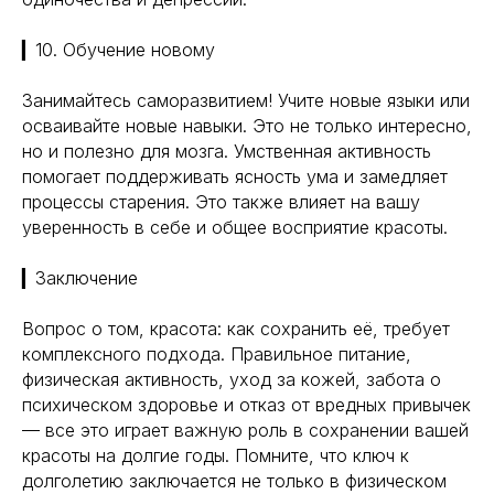
▎10. Обучение новому
*Meta (деятельность организации
запрещена на территории РФ)
Занимайтесь саморазвитием! Учите новые языки или
©2025. All rights
reserved
Политика конфиденциальности
осваивайте новые навыки. Это не только интересно,
но и полезно для мозга. Умственная активность
помогает поддерживать ясность ума и замедляет
процессы старения. Это также влияет на вашу
уверенность в себе и общее восприятие красоты.
▎Заключение
Вопрос о том, красота: как сохранить её, требует
комплексного подхода. Правильное питание,
физическая активность, уход за кожей, забота о
психическом здоровье и отказ от вредных привычек
— все это играет важную роль в сохранении вашей
красоты на долгие годы. Помните, что ключ к
долголетию заключается не только в физическом