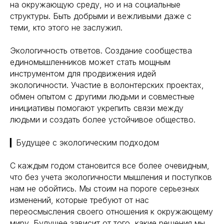
на окружающую среду, но и на социальные
Биохакинг
Исследования
структуры. Быть добрыми и вежливыми даже с
Трансгуманизм
теми, кто этого не заслужил.
9772524455@mail.ru
Восприятие
Ментальное здоровье
+7(977)252-44-55
Экологичность ответов. Создание сообщества
Внутренняя инженерия
единомышленников может стать мощным
109012, Россия, Москва
Экологичность
ул. Охотный ряд, д. 2
инструментом для продвижения идей
Пн-Пт 9:00- 19:00
Управление сном
экологичности. Участие в волонтерских проектах,
Криоскопия
Социальные сети
обмен опытом с другими людьми и совместные
Ноотропы
инициативы помогают укрепить связи между
людьми и создать более устойчивое общество.
*Meta (деятельность организации
запрещена на территории РФ)
▎Будущее с экологическим подходом
©2025. All rights
reserved
Политика конфиденциальности
С каждым годом становится все более очевидным,
что без учета экологичности мышления и поступков
нам не обойтись. Мы стоим на пороге серьезных
изменений, которые требуют от нас
переосмысления своего отношения к окружающему
миру. Будущее зависит от того, какие решения мы