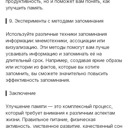
продуктивность, но и поможет вам понять, как
Генная инженерия
Уникальность
улучшить память.
Биохакинг
Исследования
Трансгуманизм
▎9. Эксперименты с методами запоминания
9772524455@mail.ru
Восприятие
Ментальное здоровье
+7(977)252-44-55
Используйте различные техники запоминания
Внутренняя инженерия
109012, Россия, Москва
информации: мнемотехники, ассоциации или
Экологичность
ул. Охотный ряд, д. 2
Пн-Пт 9:00- 19:00
визуализацию. Эти методы помогут вам лучше
Управление сном
усваивать информацию и запоминать её на
Криоскопия
Социальные сети
длительный срок. Например, создавая яркие образы
Ноотропы
или истории из фактов, которые вы хотите
запомнить, вы сможете значительно повысить
*Meta (деятельность организации
эффективность запоминания.
запрещена на территории РФ)
©2025. All rights
reserved
▎Заключение
Политика конфиденциальности
Улучшение памяти — это комплексный процесс,
который требует внимания к различным аспектам
жизни. Правильное питание, физическая
активность, умственное развитие, качественный сон