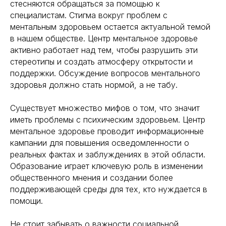
стесняются обращаться за помощью к
специалистам. Стигма вокруг проблем с
ментальным здоровьем остается актуальной темой
Навигация
Полезная информация
в нашем обществе. Центр ментальное здоровье
Главная
Longevity
активно работает над тем, чтобы разрушить эти
Гормоны
О компании
стереотипы и создать атмосферу открытости и
Генная инженерия
Уникальность
поддержки. Обсуждение вопросов ментального
Биохакинг
Исследования
здоровья должно стать нормой, а не табу.
Трансгуманизм
9772524455@mail.ru
Восприятие
Существует множество мифов о том, что значит
Ментальное здоровье
+7(977)252-44-55
иметь проблемы с психическим здоровьем. Центр
Внутренняя инженерия
ментальное здоровье проводит информационные
109012, Россия, Москва
Экологичность
ул. Охотный ряд, д. 2
кампании для повышения осведомленности о
Пн-Пт 9:00- 19:00
Управление сном
реальных фактах и заблуждениях в этой области.
Криоскопия
Социальные сети
Образование играет ключевую роль в изменении
Ноотропы
общественного мнения и создании более
поддерживающей среды для тех, кто нуждается в
помощи.
*Meta (деятельность организации
запрещена на территории РФ)
©2025. All rights
Не стоит забывать о важности социальной
reserved