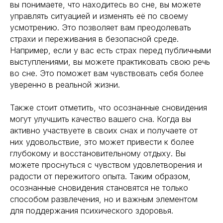
вы понимаете, что находитесь во сне, вы можете
управлять ситуацией и изменять её по своему
усмотрению. Это позволяет вам преодолевать
страхи и переживания в безопасной среде.
Например, если у вас есть страх перед публичными
выступлениями, вы можете практиковать свою речь
во сне. Это поможет вам чувствовать себя более
Навигация
Полезная информация
уверенно в реальной жизни.
Главная
Longevity
Гормоны
О компании
Также стоит отметить, что осознанные сновидения
Генная инженерия
могут улучшить качество вашего сна. Когда вы
Уникальность
Биохакинг
активно участвуете в своих снах и получаете от
Исследования
Трансгуманизм
них удовольствие, это может привести к более
9772524455@mail.ru
Восприятие
глубокому и восстановительному отдыху. Вы
Ментальное здоровье
+7(977)252-44-55
можете проснуться с чувством удовлетворения и
Внутренняя инженерия
радости от пережитого опыта. Таким образом,
109012, Россия, Москва
Экологичность
осознанные сновидения становятся не только
ул. Охотный ряд, д. 2
Пн-Пт 9:00- 19:00
Управление сном
способом развлечения, но и важным элементом
Криоскопия
для поддержания психического здоровья.
Социальные сети
Ноотропы