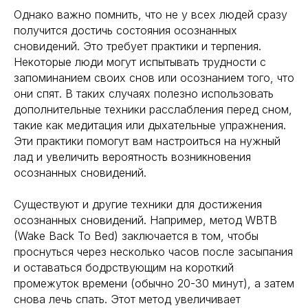
Однако важно помнить, что не у всех людей сразу
получится достичь состояния осознанных
*Meta (деятельность организации
запрещена на территории РФ)
сновидений. Это требует практики и терпения.
Некоторые люди могут испытывать трудности с
©2025. All rights
reserved
Политика конфиденциальности
запоминанием своих снов или осознанием того, что
они спят. В таких случаях полезно использовать
дополнительные техники расслабления перед сном,
такие как медитация или дыхательные упражнения.
Эти практики помогут вам настроиться на нужный
лад и увеличить вероятность возникновения
осознанных сновидений.
Существуют и другие техники для достижения
осознанных сновидений. Например, метод WBTB
(Wake Back To Bed) заключается в том, чтобы
проснуться через несколько часов после засыпания
и оставаться бодрствующим на короткий
промежуток времени (обычно 20-30 минут), а затем
снова лечь спать. Этот метод увеличивает