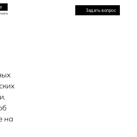
Задать вопрос
ных
ских
и,
об
е на