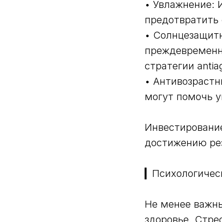
• Увлажнение:
предотвратить 
• Солнцезащитн
преждевременно
стратегии antia
• Антивозрастн
могут помочь 
Инвестирование
достижению рез
▎Психологическ
Не менее важны
здоровье. Стре