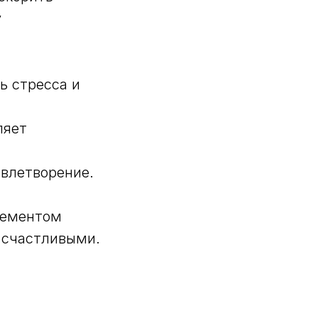
у
ь стресса и
ляет
овлетворение.
лементом
и счастливыми.