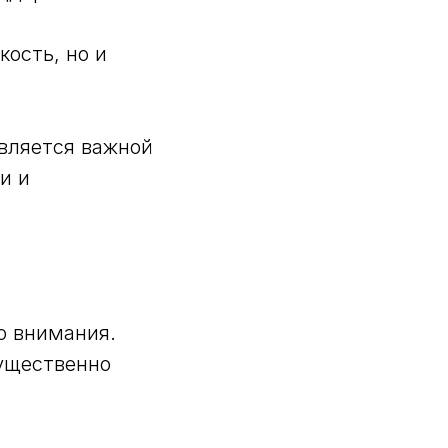
кость, но и
вляется важной
и и
о внимания.
существенно