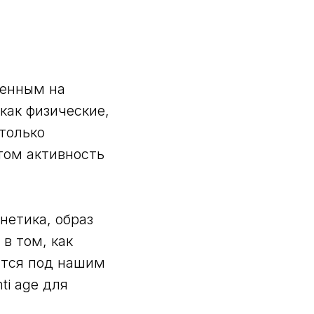
ленным на
как физические,
 только
этом активность
нетика, образ
в том, как
ятся под нашим
i age для