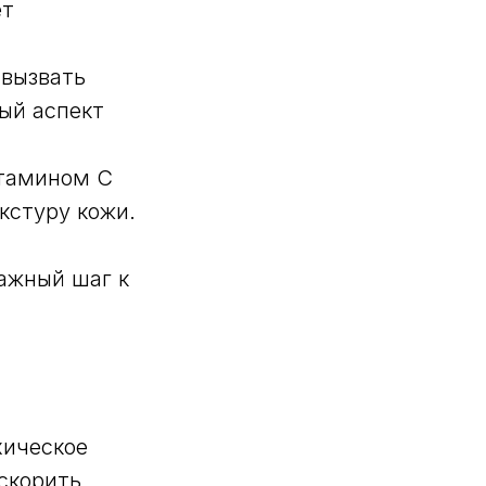
ет
 вызвать
ый аспект
итамином C
кстуру кожи.
важный шаг к
хическое
скорить