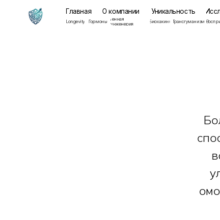
Главная
О компании
Уникальность
Исследован
Генная
Мента
Longevity
Гормоны
Биохакинг
Трансгуманизм
Восприятие
инженерия
здоров
Бо
спо
в
у
омо