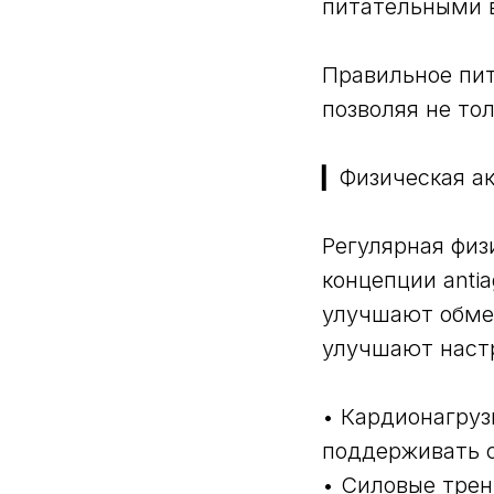
питательными 
Правильное пит
позволяя не то
▎Физическая ак
Регулярная физ
концепции ant
улучшают обмен
улучшают наст
• Кардионагруз
поддерживать с
• Силовые тре