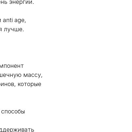
нь энергии.
anti age,
я лучше.
омпонент
шечную массу,
инов, которые
 способы
оддерживать