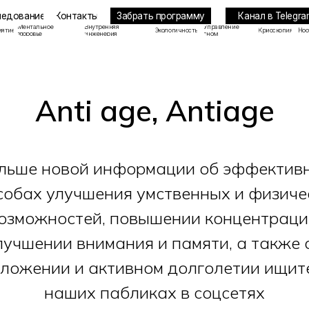
Забрать программу
Канал в Telegram
ие
Контакты
льное
Внутренняя
Управление
Экологичность
Криоскопия
Ноотропы
ье
инженерия
сном
Anti age, Antiage
льше новой информации об эффектив
собах улучшения умственных и физиче
озможностей, повышении концентраци
лучшении внимания и памяти, а также 
ложении и активном долголетии ищит
наших пабликах в соцсетях