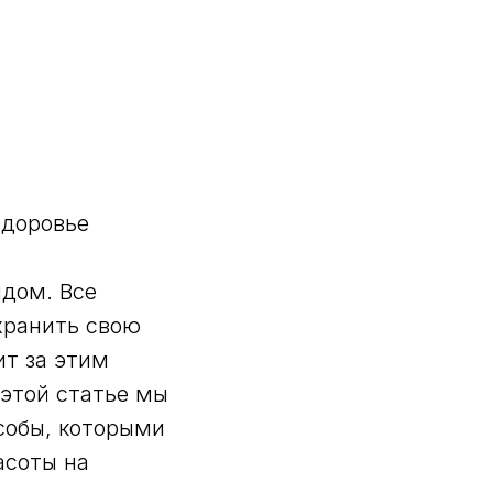
здоровье
ндом. Все
хранить свою
ит за этим
 этой статье мы
собы, которыми
асоты на