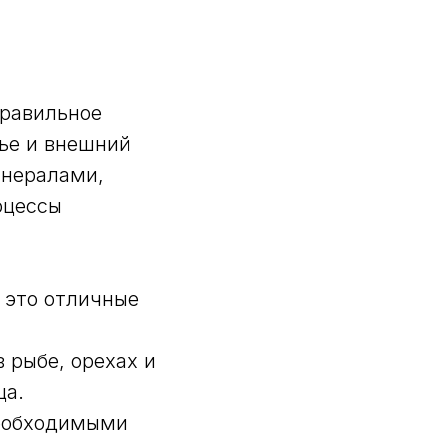
правильное
вье и внешний
инералами,
оцессы
 это отличные
 рыбе, орехах и
ца.
необходимыми