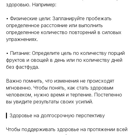
Биохакинг
здоровью. Например:
Исследования
Трансгуманизм
9772524455@mail.ru
Восприятие
• Физические цели: Запланируйте пробежать
Ментальное здоровье
+7(977)252-44-55
определенное расстояние или выполнить
Внутренняя инженерия
определенное количество повторений в силовых
109012, Россия, Москва
Экологичность
упражнениях.
ул. Охотный ряд, д. 2
Пн-Пт 9:00- 19:00
Управление сном
Криоскопия
• Питание: Определите цель по количеству порций
Социальные сети
Ноотропы
фруктов и овощей в день или по количеству дней
без фастфуда.
*Meta (деятельность организации
запрещена на территории РФ)
Важно помнить, что изменения не происходят
мгновенно. Чтобы понять, как стать здоровым
©2025. All rights
reserved
Политика конфиденциальности
человеком, нужно время и терпение. Постепенно
вы увидите результаты своих усилий.
▎Здоровье на долгосрочную перспективу
Чтобы поддерживать здоровье на протяжении всей