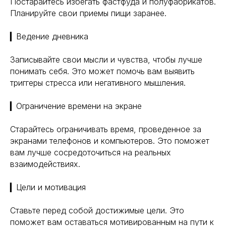
Постарайтесь избегать фастфуда и полуфабрикатов.
Планируйте свои приемы пищи заранее.
▎Ведение дневника
Записывайте свои мысли и чувства, чтобы лучше
понимать себя. Это может помочь вам выявить
триггеры стресса или негативного мышления.
▎Ограничение времени на экране
Старайтесь ограничивать время, проведенное за
экранами телефонов и компьютеров. Это поможет
вам лучше сосредоточиться на реальных
взаимодействиях.
Навигация
Полезная информация
▎Цели и мотивация
Главная
Longevity
Гормоны
О компании
Ставьте перед собой достижимые цели. Это
Генная инженерия
поможет вам оставаться мотивированным на пути к
Уникальность