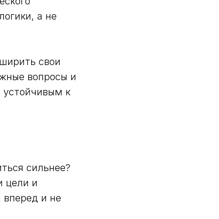
еского
огики, а не
сширить свои
ожные вопросы и
е устойчивым к
иться сильнее?
и цели и
 вперед и не