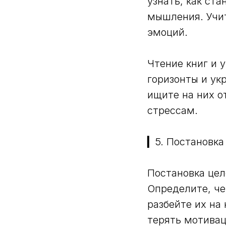
узнать, как ст
мышления. Учит
эмоций.
Чтение книг и 
горизонты и ук
ищите на них о
стрессам.
▎5. Постановка
Постановка цел
Определите, че
разбейте их на
терять мотива