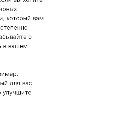
лярных
и, который вам
остепенно
забывайте о
ь в вашем
ример,
ый для вас
о улучшите