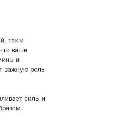
й, так и
 что ваше
мины и
т важную роль
вливает силы и
бразом.