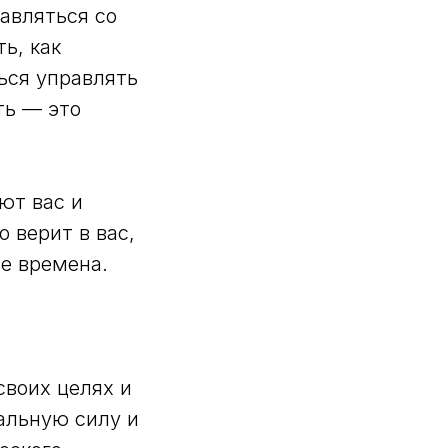
авляться со
ь, как
ься управлять
ть — это
ют вас и
 верит в вас,
е времена.
своих целях и
альную силу и