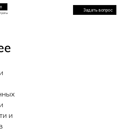
Задать вопрос
ее
и
нных
и
ти и
в