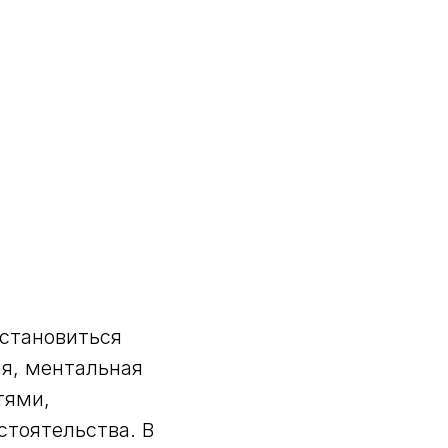
 становиться
ая, ментальная
тями,
стоятельства. В