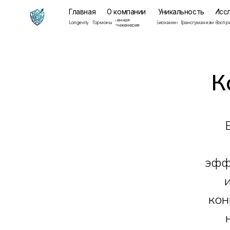
Главная
О компании
Уникальность
Исследован
Генная
Мента
Longevity
Гормоны
Биохакинг
Трансгуманизм
Восприятие
инженерия
здоров
К
эфф
кон