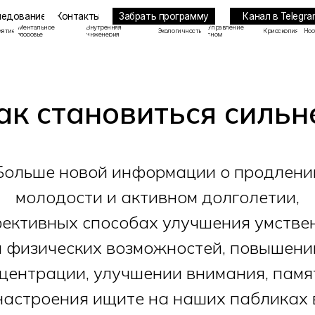
Забрать программу
Канал в Telegram
ие
Контакты
льное
Внутренняя
Управление
Экологичность
Криоскопия
Ноотропы
ье
инженерия
сном
ак становиться сильн
Больше новой информации о продлени
молодости и активном долголетии,
ективных способах улучшения умстве
и физических возможностей, повышени
центрации, улучшении внимания, памя
настроения ищите на наших пабликах 