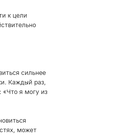
ти к цели
ействительно
овиться сильнее
и. Каждый раз,
 «Что я могу из
ановиться
остях, может