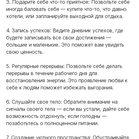
3. Подарите себе что-то приятное: Позвольте себе
иногда баловать себя — купите что-то, что давно
хотели, или запланируйте выходной для отдыха.
Навигация
Полезная информация
Главная
Longevity
4. Запись успехов: Ведите дневник успехов, где
Гормоны
О компании
будете записывать все свои достижения —
Генная инженерия
большие и маленькие. Это поможет вам увидеть
Уникальность
Биохакинг
свою ценность.
Исследования
Трансгуманизм
9772524455@mail.ru
Восприятие
5. Регулярные перерывы: Позвольте себе делать
Ментальное здоровье
+7(977)252-44-55
перерывы в течение рабочего дня для
Внутренняя инженерия
восстановления энергии. Это проявление любви к
109012, Россия, Москва
Экологичность
себе к людям поможет избежать выгорания.
ул. Охотный ряд, д. 2
Пн-Пт 9:00- 19:00
Управление сном
Криоскопия
6. Слушайте свое тело: Обратите внимание на
Социальные сети
Ноотропы
сигналы своего тела — если вы устали, дайте себе
возможность отдохнуть; если голодны —
позаботьтесь о полноценном питании.
*Meta (деятельность организации
запрещена на территории РФ)
7. Создание уютного пространства: Обустраивайте
©2025. All rights