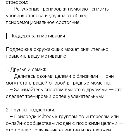
стрессом:
Генная инженерия
Уникальность
– Регулярные тренировки помогают снизить
Биохакинг
Исследования
уровень стресса и улучшают общее
Трансгуманизм
психоэмоциональное состояние.
9772524455@mail.ru
Восприятие
Ментальное здоровье
+7(977)252-44-55
▎Поддержка и мотивация
Внутренняя инженерия
109012, Россия, Москва
Экологичность
ул. Охотный ряд, д. 2
Поддержка окружающих может значительно
Пн-Пт 9:00- 19:00
Управление сном
повысить вашу мотивацию:
Криоскопия
Социальные сети
Ноотропы
1. Друзья и семья:
– Делитесь своими целями с близкими — они
*Meta (деятельность организации
могут стать вашей опорой в трудные моменты.
запрещена на территории РФ)
– Занимайтесь спортом вместе с друзьями — это
©2025. All rights
сделает тренировки более увлекательными.
reserved
Политика конфиденциальности
2. Группы поддержки:
– Присоединяйтесь к группам по интересам или
онлайн-сообществам людей с похожими целями —
это создаст ощущение единства и поддержки.