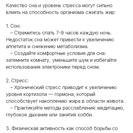
Качество сна и уровень стресса могут сильно
влиять на способность организма сжигать жир:
1. Сон:
– Стремитесь спать 7-9 часов каждую ночь.
Недостаток сна может привести к увеличению
аппетита и снижению метаболизма.
– Создайте комфортные условия для сна:
затемните комнату, уменьшите шум и избегайте
использования электроники перед сном.
2. Стресс:
– Хронический стресс приводит к увеличению
уровня кортизола — гормона, который
способствует накоплению жира в области живота.
– Практикуйте методы расслабления: медитацию,
глубокое дыхание или занятия хобби.
Навигация
Полезная информация
Главная
Longevity
3. Физическая активность как способ борьбы со
Гормоны
О компании