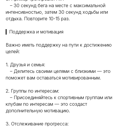
– 30 секунд бега на месте с максимальной
интенсивностью, затем 30 секунд ходьбы или
отдыха. Повторите 10-15 раз.
▎Поддержка и мотивация
Важно иметь поддержку на пути к достижению
Навигация
Полезная информация
целей:
Главная
Longevity
Гормоны
1. Друзья и семья:
О компании
Генная инженерия
– Делитесь своими целями с близкими — это
Уникальность
Биохакинг
поможет вам оставаться мотивированным.
Исследования
Трансгуманизм
9772524455@mail.ru
Восприятие
2. Группы по интересам:
Ментальное здоровье
– Присоединяйтесь к спортивным группам или
+7(977)252-44-55
Внутренняя инженерия
клубам по интересам — это создаст
109012, Россия, Москва
Экологичность
дополнительную мотивацию.
ул. Охотный ряд, д. 2
Пн-Пт 9:00- 19:00
Управление сном
Криоскопия
3. Отслеживание прогресса:
Социальные сети