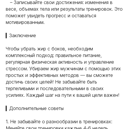
Ноотропы
– Записывайте свои достижения: изменения в
весе, объемах тела или результаты тренировок. Это
поможет увидеть прогресс и оставаться
*Meta (деятельность организации
мотивированным.
запрещена на территории РФ)
©2025. All rights
reserved
▎Заключение
Политика конфиденциальности
Чтобы убрать жир с боков, необходим
комплексный подход: правильное питание,
регулярная физическая активность и управление
стрессом. Убираем жир мужчинам с помощью этих
простых и эффективных методов — вы сможете
достичь своих целей! Не забывайте быть
терпеливыми и последовательными в своих
усилиях. Каждый шаг на пути к вашей цели важен!
▎Дополнительные советы
1. Не забывайте о разнообразии в тренировках:
Меняйте свои тренировки каждые 4-6 недель,