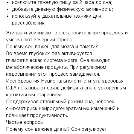
исключите тяжёлую пищу за 2 часа до сна;
Главная
Longevity
добавьте дневную физическую активность;
Гормоны
О компании
используйте дыхательные техники для
Генная инженерия
Уникальность
расслабления.
Биохакинг
Исследования
Трансгуманизм
Эти шаги усиливают восстановительные процессы и
9772524455@mail.ru
Восприятие
уменьшают вечерний стресс.
Ментальное здоровье
+7(977)252-44-55
Почему сон важен для мозга и памяти?
Внутренняя инженерия
Во время глубоких фаз активируется
109012, Россия, Москва
Экологичность
глимфатическая система мозга. Она выводит
ул. Охотный ряд, д. 2
Пн-Пт 9:00- 19:00
Управление сном
метаболические продукты. При регулярном
Криоскопия
недосыпании этот процесс замедляется.
Социальные сети
Ноотропы
Исследования Национального института здоровья
США показывают связь дефицита сна с ускоренным
когнитивным старением.
*Meta (деятельность организации
запрещена на территории РФ)
Поддерживая стабильный режим сна, человек
снижает риск нейродегенеративных изменений и
©2025. All rights
reserved
Политика конфиденциальности
повышает продуктивность.
Частые вопросы
Почему сон важнее диеты? Сон регулирует