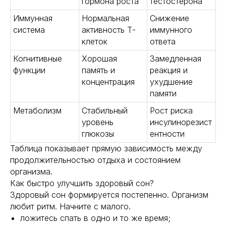
гормона роста
тестостерона
Иммунная
Нормальная
Снижение
система
активность Т-
иммунного
клеток
ответа
Когнитивные
Хорошая
Замедленная
функции
память и
реакция и
концентрация
ухудшение
памяти
Метаболизм
Стабильный
Рост риска
уровень
инсулинорезист
глюкозы
ентности
Таблица показывает прямую зависимость между
продолжительностью отдыха и состоянием
организма.
Как быстро улучшить здоровый сон?
Здоровый сон формируется постепенно. Организм
любит ритм. Начните с малого.
ложитесь спать в одно и то же время;
Навигация
Полезная информация