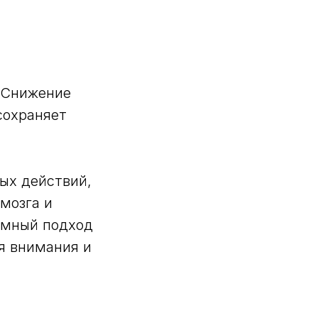
. Снижение
сохраняет
ых действий,
мозга и
емный подход
я внимания и