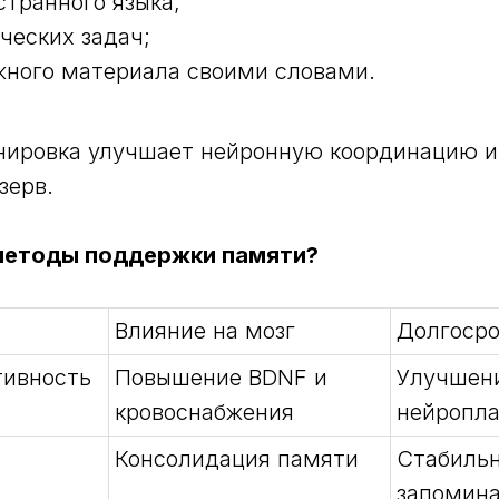
странного языка;
ческих задач;
жного материала своими словами.
нировка улучшает нейронную координацию и
зерв.
методы поддержки памяти?
Влияние на мозг
Долгосро
тивность
Повышение BDNF и
Улучшен
кровоснабжения
нейропл
Консолидация памяти
Стабиль
запомин