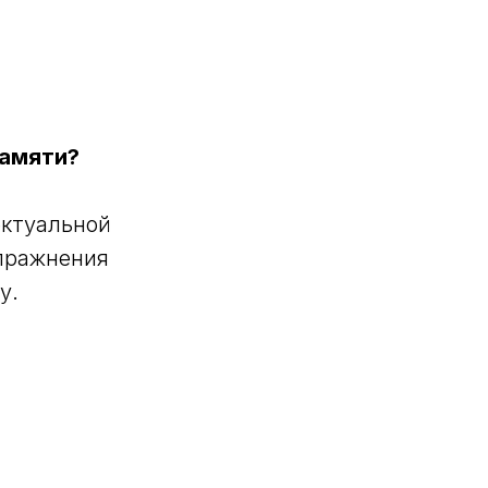
памяти?
ектуальной
упражнения
у.