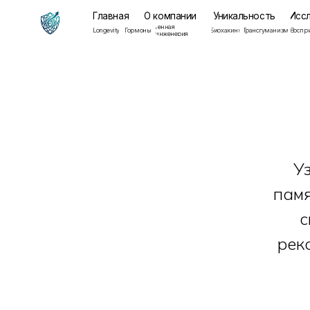
Главная
О компании
Уникальность
Исследован
Генная
Мента
Longevity
Гормоны
Биохакинг
Трансгуманизм
Восприятие
инженерия
здоров
У
памя
с
рек