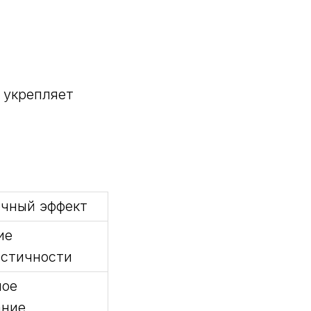
 укрепляет
чный эффект
ие
астичности
ное
ание