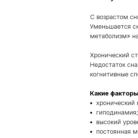
С возрастом сн
Уменьшается ск
метаболизм» на
Хронический ст
Недостаток сна
когнитивные сп
Какие фактор
хронический 
гиподинамия
высокий уров
постоянная м