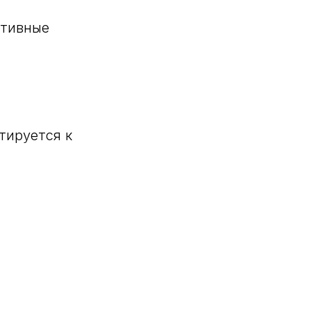
итивные
тируется к