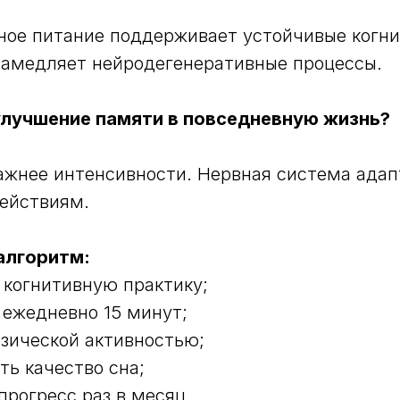
ное питание поддерживает устойчивые когн
замедляет нейродегенеративные процессы.
улучшение памяти в повседневную жизнь?
ажнее интенсивности. Нервная система адап
ействиям.
алгоритм:
 когнитивную практику;
 ежедневно 15 минут;
изической активностью;
ть качество сна;
прогресс раз в месяц.