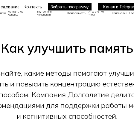
Забрать программу
Канал в Telegram
ие
Контакты
льное
Внутренняя
Управление
Экологичность
Криоскопия
Ноотропы
ье
инженерия
сном
Как улучшить память
знайте, какие методы помогают улучши
ть и повысить концентрацию естеств
пособом. Компания Долголетие делит
омендациями для поддержки работы м
и когнитивных способностей.