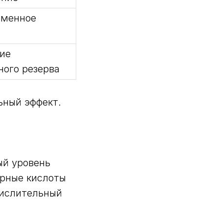
еменное
ие
ного резерва
ьный эффект.
ый уровень
ирные кислоты
кислительный