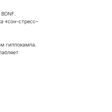
 BDNF.
а «сон–стресс–
ём гиппокампа.
лабляет