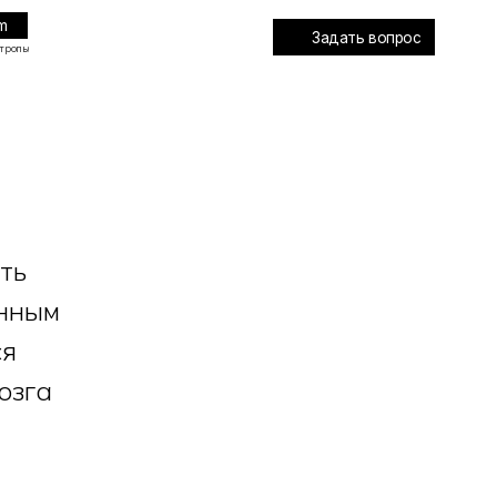
Задать вопрос
ть
енным
ся
озга