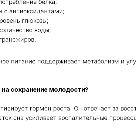
потребление белка;
ы с антиоксидантами;
ровень глюкозы;
количество воды;
трансжиров.
ное питание поддерживает метаболизм и ул
т на сохранение молодости?
ктивирует гормон роста. Он отвечает за вос
аток сна усиливает воспалительные процесс