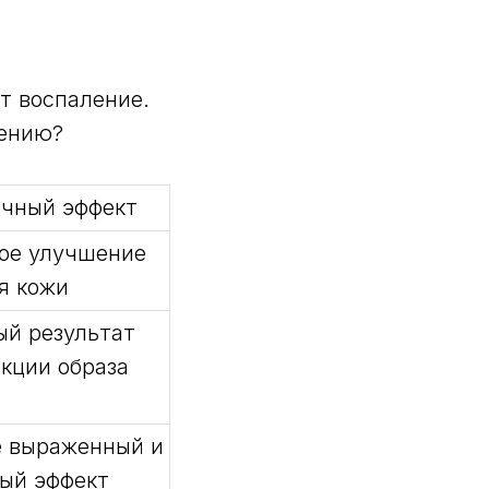
т воспаление.
жению?
чный эффект
ое улучшение
я кожи
й результат
екции образа
е выраженный и
ый эффект