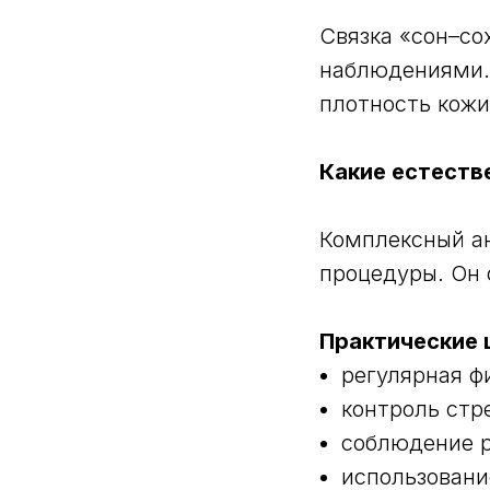
Связка «сон–с
наблюдениями.
плотность кож
Какие естеств
Комплексный ан
процедуры. Он 
Практические 
регулярная ф
контроль стр
соблюдение 
использовани