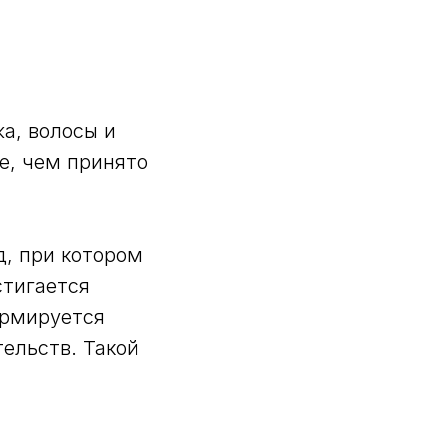
а, волосы и
е, чем принято
, при котором
стигается
ормируется
ельств. Такой