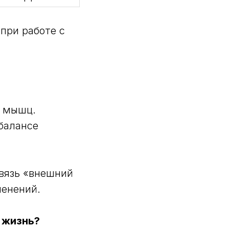
при работе с
с мышц.
балансе
вязь «внешний
менений.
 жизнь?