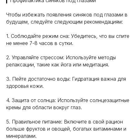
▎Профилактика синяков под глазами
Чтобы избежать появления синяков под глазами в
будущем, следуйте следующим рекомендациям:
1. Соблюдайте режим сна: Убедитесь, что вы спите
не менее 7-8 часов в сутки.
Навигация
Полезная информация
2. Управляйте стрессом: Используйте методы
Главная
Longevity
релаксации, такие как йога или медитация.
Гормоны
О компании
Генная инженерия
Уникальность
3. Пейте достаточно воды: Гидратация важна для
Биохакинг
Исследования
здоровья кожи.
Трансгуманизм
9772524455@mail.ru
Восприятие
4. Защита от солнца: Используйте солнцезащитные
Ментальное здоровье
+7(977)252-44-55
кремы для области вокруг глаз.
Внутренняя инженерия
109012, Россия, Москва
Экологичность
ул. Охотный ряд, д. 2
Пн-Пт 9:00- 19:00
5. Правильное питание: Включите в свой рацион
Управление сном
больше фруктов и овощей, богатых витаминами и
Криоскопия
Социальные сети
минералами.
Ноотропы