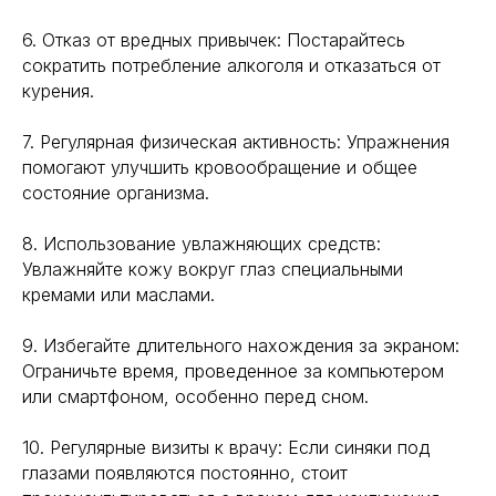
6. Отказ от вредных привычек: Постарайтесь
*Meta (деятельность организации
сократить потребление алкоголя и отказаться от
запрещена на территории РФ)
курения.
©2025. All rights
reserved
Политика конфиденциальности
7. Регулярная физическая активность: Упражнения
помогают улучшить кровообращение и общее
состояние организма.
8. Использование увлажняющих средств:
Увлажняйте кожу вокруг глаз специальными
кремами или маслами.
9. Избегайте длительного нахождения за экраном:
Ограничьте время, проведенное за компьютером
или смартфоном, особенно перед сном.
10. Регулярные визиты к врачу: Если синяки под
глазами появляются постоянно, стоит