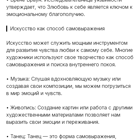
9772524455@mail.ru
Восприятие
утверждает, что 3любовь к себе является ключом к
Ментальное здоровье
+7(977)252-44-55
эмоциональному благополучию.
Внутренняя инженерия
109012, Россия, Москва
Экологичность
ул. Охотный ряд, д. 2
▎Искусство как способ самовыражения
Пн-Пт 9:00- 19:00
Управление сном
Криоскопия
Социальные сети
Искусство может служить мощным инструментом
Ноотропы
для развития чувства любви к самому себе. Многие
художники используют свое творчество как способ
*Meta (деятельность организации
самовыражения и поиска внутреннего покоя.
запрещена на территории РФ)
©2025. All rights
• Музыка: Слушая вдохновляющую музыку или
reserved
Политика конфиденциальности
создавая свои композиции, мы можем погрузиться
в мир эмоций и чувств.
• Живопись: Создание картин или работа с другими
художественными материалами позволяет нам
выразить свои эмоции и переживания.
• Танец: Танец — это форма самовыражения,