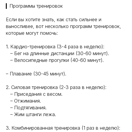
Генная инженерия
Уникальность
▎Программы тренировок
Биохакинг
Исследования
Трансгуманизм
Если вы хотите знать, как стать сильнее и
9772524455@mail.ru
Восприятие
выносливее, вот несколько программ тренировок,
Ментальное здоровье
+7(977)252-44-55
которые могут помочь:
Внутренняя инженерия
109012, Россия, Москва
Экологичность
1. Кардио-тренировка (3-4 раза в неделю):
ул. Охотный ряд, д. 2
Пн-Пт 9:00- 19:00
Управление сном
– Бег на длинные дистанции (30-60 минут).
Криоскопия
– Велосипедные прогулки (40-60 минут).
Социальные сети
Ноотропы
– Плавание (30-45 минут).
*Meta (деятельность организации
запрещена на территории РФ)
2. Силовая тренировка (2-3 раза в неделю):
– Приседания с весом.
©2025. All rights
reserved
Политика конфиденциальности
– Отжимания.
– Подтягивания.
– Жим штанги лежа.
3. Комбинированная тренировка (1 раз в неделю):