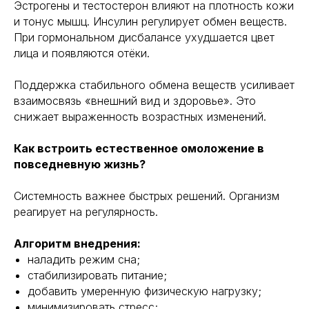
Эстрогены и тестостерон влияют на плотность кожи
и тонус мышц. Инсулин регулирует обмен веществ.
При гормональном дисбалансе ухудшается цвет
Навигация
Полезная информация
лица и появляются отёки.
Главная
Longevity
Гормоны
О компании
Поддержка стабильного обмена веществ усиливает
Генная инженерия
Уникальность
взаимосвязь «внешний вид и здоровье». Это
Биохакинг
Исследования
снижает выраженность возрастных изменений.
Трансгуманизм
9772524455@mail.ru
Восприятие
Как встроить естественное омоложение в
Ментальное здоровье
+7(977)252-44-55
повседневную жизнь?
Внутренняя инженерия
109012, Россия, Москва
Экологичность
ул. Охотный ряд, д. 2
Системность важнее быстрых решений. Организм
Пн-Пт 9:00- 19:00
Управление сном
реагирует на регулярность.
Криоскопия
Социальные сети
Ноотропы
Алгоритм внедрения:
наладить режим сна;
*Meta (деятельность организации
стабилизировать питание;
запрещена на территории РФ)
добавить умеренную физическую нагрузку;
©2025. All rights
reserved
минимизировать стресс;